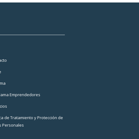
acto
e
rma
rama Emprendedores
cios
ica de Tratamiento y Protección de
s Personales