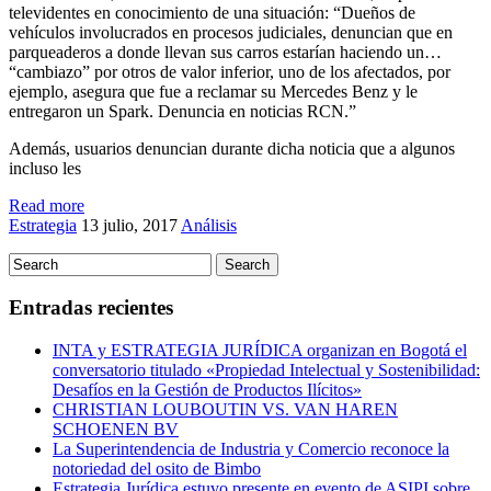
televidentes en conocimiento de una situación: “Dueños de
vehículos involucrados en procesos judiciales, denuncian que en
parqueaderos a donde llevan sus carros estarían haciendo un…
“cambiazo” por otros de valor inferior, uno de los afectados, por
ejemplo, asegura que fue a reclamar su Mercedes Benz y le
entregaron un Spark. Denuncia en noticias RCN.”
Además, usuarios denuncian durante dicha noticia que a algunos
incluso les
Read more
Estrategia
13 julio, 2017
Análisis
Entradas recientes
INTA y ESTRATEGIA JURÍDICA organizan en Bogotá el
conversatorio titulado «Propiedad Intelectual y Sostenibilidad:
Desafíos en la Gestión de Productos Ilícitos»
CHRISTIAN LOUBOUTIN VS. VAN HAREN
SCHOENEN BV
La Superintendencia de Industria y Comercio reconoce la
notoriedad del osito de Bimbo
Estrategia Jurídica estuvo presente en evento de ASIPI sobre