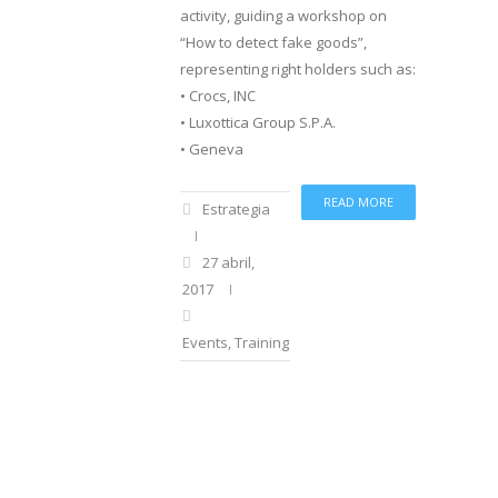
activity, guiding a workshop on
“How to detect fake goods”,
representing right holders such as:
• Crocs, INC
• Luxottica Group S.P.A.
• Geneva
READ MORE
Estrategia
27 abril,
2017
Events
,
Training