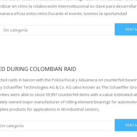
ndizar en cómo la colaboración interinstitucional es clave para desarrolla
anera eficaz estos retos.Durante el evento, tuvimos la oportunidad
READ 
Sin categoría
ED DURING COLOMBIAN RAID
ted raids in liaison with the Policia Fiscal y Aduanera on counterfeit beari
by Schaeffler Technologies AG & Co. KG (also known as The Schaeffler Grou
rities were able to seize 39,997 counterfeit items with a value estimated at
ately owned major manufacturer of rolling element bearings for automotiv
lies products for applications in 60 industrial sectors,
READ 
Sin categoría