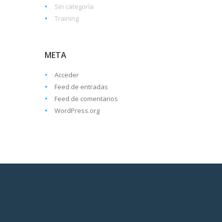
Sin categoría
Training
META
Acceder
Feed de entradas
Feed de comentarios
WordPress.org