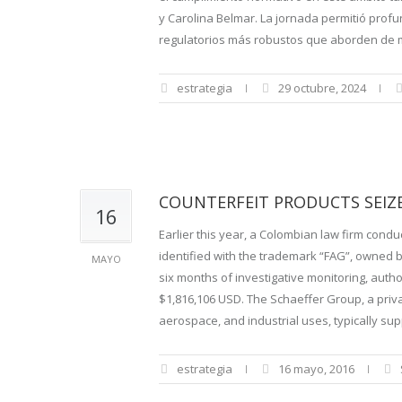
y Carolina Belmar. La jornada permitió profu
regulatorios más robustos que aborden de m
estrategia
29 octubre, 2024
COUNTERFEIT PRODUCTS SEIZ
16
Earlier this year, a Colombian law firm conduc
identified with the trademark “FAG”, owned 
MAYO
six months of investigative monitoring, autho
$1,816,106 USD. The Schaeffer Group, a priv
aerospace, and industrial uses, typically supp
estrategia
16 mayo, 2016