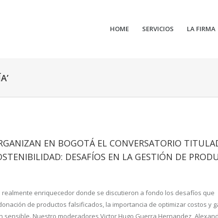
HOME
SERVICIOS
LA FIRMA
A’
 ORGANIZAN EN BOGOTÁ EL CONVERSATORIO TITUL
OSTENIBILIDAD: DESAFÍOS EN LA GESTIÓN DE PROD
o realmente enriquecedor donde se discutieron a fondo los desafíos que
onación de productos falsificados, la importancia de optimizar costos y g
an sensible. Nuestro moderadores Victor Hugo Guerra Hernandez, Alexan