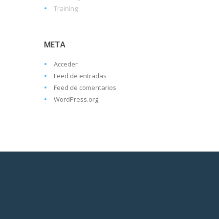
Training
META
Acceder
Feed de entradas
Feed de comentarios
WordPress.org