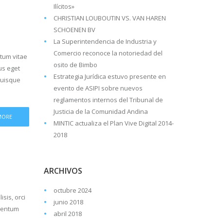
Ilícitos»
CHRISTIAN LOUBOUTIN VS. VAN HAREN
SCHOENEN BV
La Superintendencia de Industria y
Comercio reconoce la notoriedad del
ntum vitae
osito de Bimbo
cus eget
Estrategia Jurídica estuvo presente en
 Quisque
evento de ASIPI sobre nuevos
reglamentos internos del Tribunal de
Justicia de la Comunidad Andina
MORE
MINTIC actualiza el Plan Vive Digital 2014-
2018
ARCHIVOS
octubre 2024
isis, orci
junio 2018
imentum
abril 2018