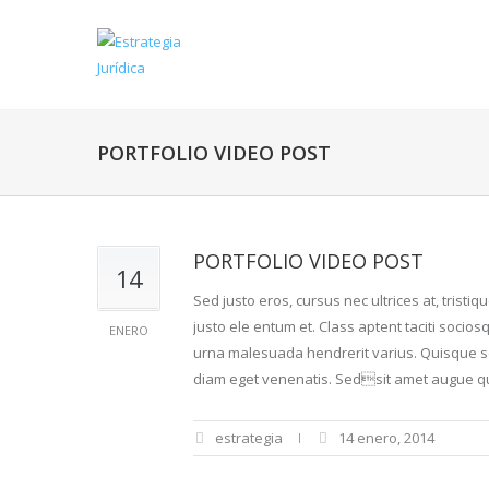
PORTFOLIO VIDEO POST
PORTFOLIO VIDEO POST
14
Sed justo eros, cursus nec ultrices at, tristi
justo ele entum et. Class aptent taciti socio
ENERO
urna malesuada hendrerit varius. Quisque soll
diam eget venenatis. Sedsit amet augue qui
estrategia
14 enero, 2014