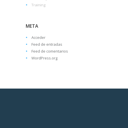
Training
META
Acceder
Feed de entradas
Feed de comentarios
WordPress.org