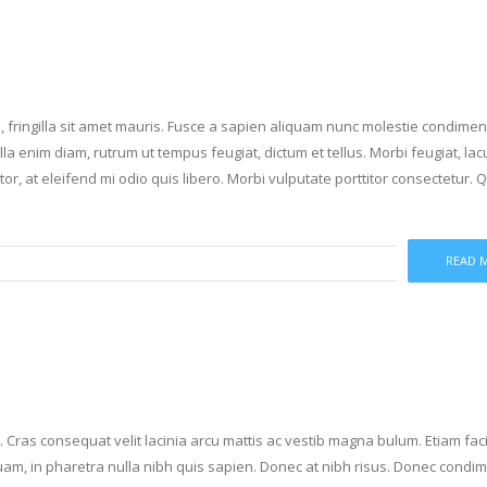
, fringilla sit amet mauris. Fusce a sapien aliquam nunc molestie condime
lla enim diam, rutrum ut tempus feugiat, dictum et tellus. Morbi feugiat, la
or, at eleifend mi odio quis libero. Morbi vulputate porttitor consectetur.
READ 
. Cras consequat velit lacinia arcu mattis ac vestib magna bulum. Etiam facil
 quam, in pharetra nulla nibh quis sapien. Donec at nibh risus. Donec cond