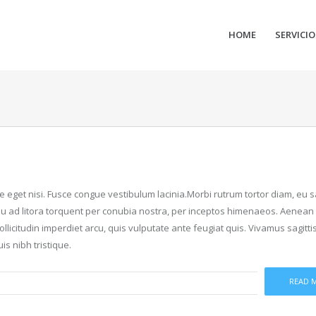
HOME
SERVICIO
que eget nisi. Fusce congue vestibulum lacinia.Morbi rutrum tortor diam, eu sa
squ ad litora torquent per conubia nostra, per inceptos himenaeos. Aenean 
icitudin imperdiet arcu, quis vulputate ante feugiat quis. Vivamus sagitti
s nibh tristique.
READ 