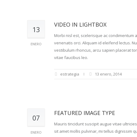
VIDEO IN LIGHTBOX
13
Morbi nisl est, scelerisque ac condimentum a
venenatis orci. Aliquam id eleifend lectus. Nu
ENERO
vestibulum rhoncus, arcu sapien placerat tort
vitae faucibus leo.
estrategia
13 enero, 2014
FEATURED IMAGE TYPE
07
Mauris tincidunt suscipit augue vitae ultricies
sit amet mollis pulvinar, mi tellus dignissim
ENERO