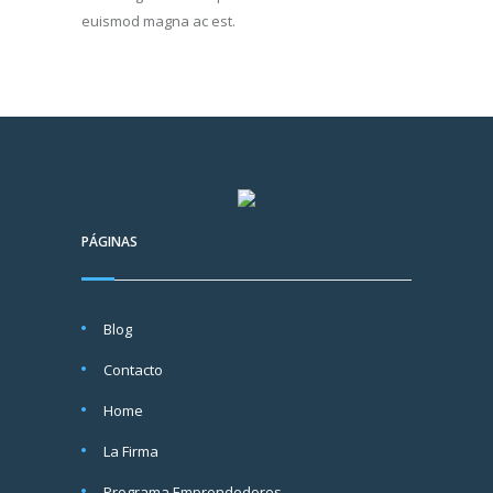
euismod magna ac est.
PÁGINAS
Blog
Contacto
Home
La Firma
Programa Emprendedores